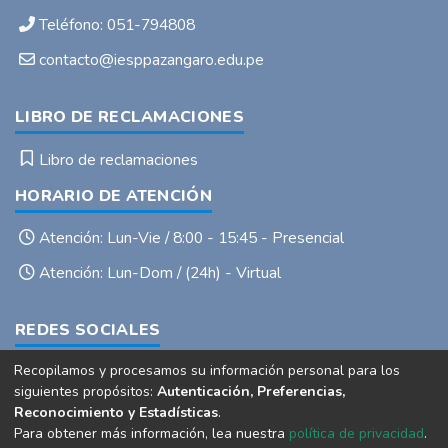
Teléfono: 051-794808
contacto@iesppazangaro.edu.pe
LIBRO DE RECLAMACIONES
Libro de reclamaciones
HORARIO DE ATENCIÓN
Atención: Lun-Vie / 8:00 - 15:45 - Presencial
Atención: Lun-Dom / (24h) - Virtual
REDES SOCIALES
Recopilamos y procesamos su información personal para los
X
f
▶
siguientes propósitos:
Autenticación, Preferencias,
Reconocimiento y Estadísticas
.
Para obtener más información, lea nuestra
política de privacidad
.